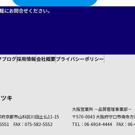
軽にお問合せください。
フブログ
採用情報
会社概要
プライバシーポリシー
イツキ
大阪営業所
－品質管理事業部－
都府京都市山科区
川田土仏
11-15
〒570-0043
大阪府守口市南寺方
5551
FAX：075-582-5552
TEL：
06-6914-4444
FAX：06-